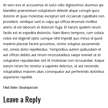
At vero eos et accusamus et iusto odio dignissimos ducimus qui
blanditiis praesentium voluptatum deleniti atque corrupti quos
dolores et quas molestias excepturi sint occaecati cupiditate non
provident, similique sunt in culpa qui officia deserunt mollitia
animi, id est laborum et dolorum fuga. Et harum quidem rerum
facilis est et expedita distinctio. Nam libero tempore, cum soluta
nobis est eligendi optio cumque nihil impedit quo minus id quod
maxime placeat facere possimus, omnis voluptas assumenda
est, omnis dolor repellendus. Temporibus autem quibusdam et
aut officiis debitis aut rerum necessitatibus saepe eveniet ut et
voluptates repudiandae sint et molestiae non recusandae. Itaque
earum rerum hic tenetur a sapiente delectus, ut aut reiciendis
voluptatibus maiores alias consequatur aut perferendis doloribus
asperiores repellat.
Filed Under: Uncategorized
Leave a Reply