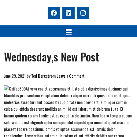
Wednesday,s New Post
June 29, 2021
by
Ted Bergstrom
Leave a Comment
At vero eos et accusamus et iusto odio dignissimos ducimus qui
blanditiis praesentium voluptatum deleniti atque corrupti quos dolores et quas
molestias excepturi sint occaecati cupiditate non provident, similique sunt in
culpa qui officia deserunt mollitia animi, id est laborum et dolorum fuga. Et
harum quidem rerum facilis est et expedita distinctio. Nam libero tempore, cum
soluta nobis est eligendi optio cumque nihil impedit quo minus id quod maxime
placeat facere possimus, omnis voluptas assumenda est, omnis dolor
repellendus. Temporibus autem quibusdam et aut officiis debitis aut rerum