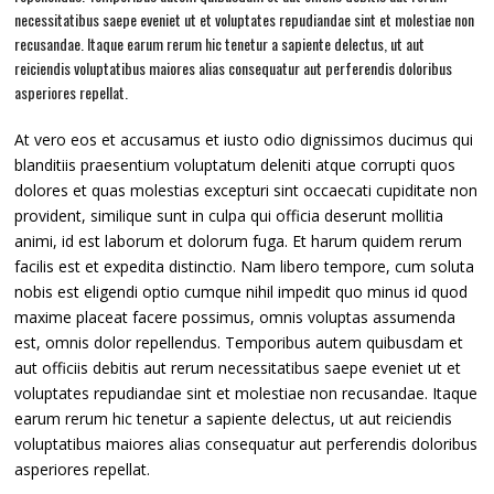
necessitatibus saepe eveniet ut et voluptates repudiandae sint et molestiae non
recusandae. Itaque earum rerum hic tenetur a sapiente delectus, ut aut
reiciendis voluptatibus maiores alias consequatur aut perferendis doloribus
asperiores repellat.
At vero eos et accusamus et iusto odio dignissimos ducimus qui
blanditiis praesentium voluptatum deleniti atque corrupti quos
dolores et quas molestias excepturi sint occaecati cupiditate non
provident, similique sunt in culpa qui officia deserunt mollitia
animi, id est laborum et dolorum fuga. Et harum quidem rerum
facilis est et expedita distinctio. Nam libero tempore, cum soluta
nobis est eligendi optio cumque nihil impedit quo minus id quod
maxime placeat facere possimus, omnis voluptas assumenda
est, omnis dolor repellendus. Temporibus autem quibusdam et
aut officiis debitis aut rerum necessitatibus saepe eveniet ut et
voluptates repudiandae sint et molestiae non recusandae. Itaque
earum rerum hic tenetur a sapiente delectus, ut aut reiciendis
voluptatibus maiores alias consequatur aut perferendis doloribus
asperiores repellat.